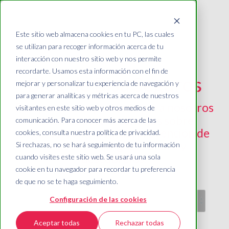
Este sitio web almacena cookies en tu PC, las cuales
se utilizan para recoger información acerca de tu
interacción con nuestro sitio web y nos permite
recordarte. Usamos esta información con el fin de
Blog de Bisa Seguros
mejorar y personalizar tu experiencia de navegación y
para generar analíticas y métricas acerca de nuestros
Porque eres importante para nosotros
visitantes en este sitio web y otros medios de
tenemos para ti consejos sobre
comunicación. Para conocer más acerca de las
seguros, estilo de vida, prevención de
cookies, consulta nuestra política de privacidad.
accidentes. ¡Ingresa ahora y
Si rechazas, no se hará seguimiento de tu información
descúbrelos!
cuando visites este sitio web. Se usará una sola
cookie en tu navegador para recordar tu preferencia
de que no se te haga seguimiento.
Configuración de las cookies
Aceptar todas
Rechazar todas